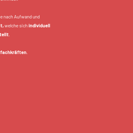
je nach Aufwand und
t,
welche sich
individuell
ellt
.
efachkräften
.