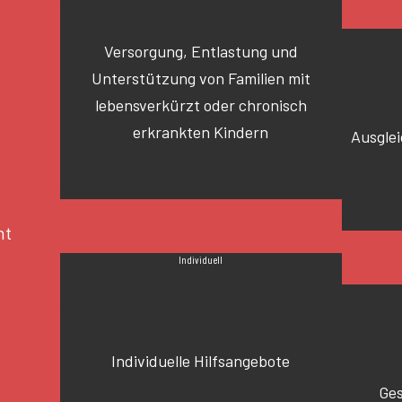
Versorgung, Entlastung und
Unterstützung von Familien mit
test
lebensverkürzt oder chronisch
erkrankten Kindern
Ausglei
test
test
ht
Individuell
test
tes
Individuelle Hilfsangebote
Ges