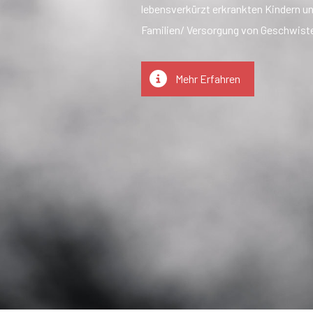
lebensverkürzt erkrankten Kindern u
Familien/ Versorgung von Geschwist
Mehr Erfahren